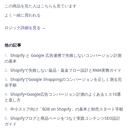
この商品を見た人はこちらも見ています
よく一緒に買われる
この商品を買った人はこちらも買っています
ロジック詳細を見る →
類似アイテム（AI）
コーディネート提案
他の記事
1
.
Shopify と Google 広告連携で失敗しないコンバージョン計測
の基本
2
.
Shopifyで失敗しない返品・返金フロー設計とRMA実務ガイド
3
.
ShopifyでGoogle Shoppingのコンバージョンを正しく測る完
全手順
4
.
Shopify×Google広告コンバージョン計測のよくあるミス10選
と直し方
5
.
中小ストア向け「B2B on Shopify」の基本と卸売スタート手順
6
.
Shopifyブログと商品ページをつなぐ実践コンテンツSEO設計
ガイド