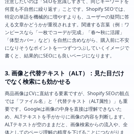
注意したいのは「SEOを意識しすぎて、同じキーワードを
何度も不自然に繰り返す」ことです。Shopify SEOでは、
特定の単語を機械的に増やすよりも、ユーザーの疑問に答
える文章かどうかが重視されます。関連する言葉（例：ワ
ンピースなら「一枚でコーデが完成」「春〜秋に活躍」
「体型カバー」など）を自然に含めながら、購入前に不安
になりそうなポイントを一つずつつぶしていくイメージで
書くと、結果的にSEOにも良いページになります。
3. 画像と代替テキスト（ALT）：見た目だけ
でなく検索にも効かせる
商品画像はCVに直結する要素ですが、Shopify SEOの観点
では「ファイル名」と「代替テキスト（ALT属性）」も重
要です。Googleは画像の中身を直接は理解できないた
め、ALTテキストを手がかりに画像の内容を判断します。
ALTテキストが空のままだと、画像検索からの流入や、全
体としてのページ理解の精度を下げることにつながりま