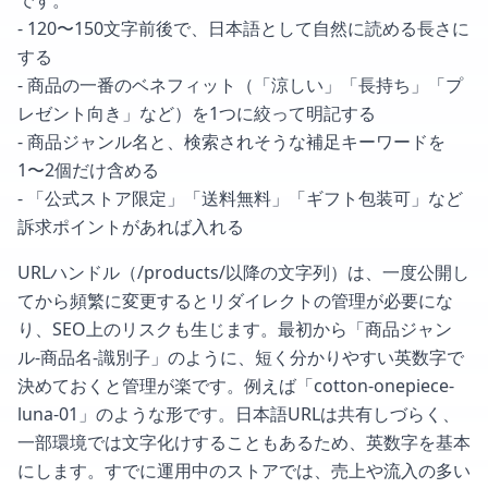
- 120〜150文字前後で、日本語として自然に読める長さに
する
- 商品の一番のベネフィット（「涼しい」「長持ち」「プ
レゼント向き」など）を1つに絞って明記する
- 商品ジャンル名と、検索されそうな補足キーワードを
1〜2個だけ含める
- 「公式ストア限定」「送料無料」「ギフト包装可」など
訴求ポイントがあれば入れる
URLハンドル（/products/以降の文字列）は、一度公開し
てから頻繁に変更するとリダイレクトの管理が必要にな
り、SEO上のリスクも生じます。最初から「商品ジャン
ル-商品名-識別子」のように、短く分かりやすい英数字で
決めておくと管理が楽です。例えば「cotton-onepiece-
luna-01」のような形です。日本語URLは共有しづらく、
一部環境では文字化けすることもあるため、英数字を基本
にします。すでに運用中のストアでは、売上や流入の多い