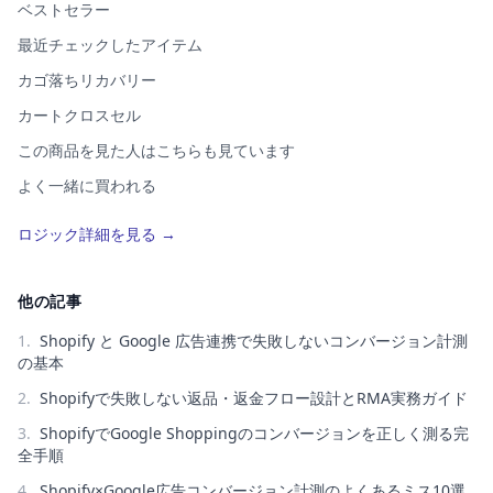
ベストセラー
最近チェックしたアイテム
カゴ落ちリカバリー
カートクロスセル
この商品を見た人はこちらも見ています
よく一緒に買われる
この商品を買った人はこちらも買っています
ロジック詳細を見る →
類似アイテム（AI）
コーディネート提案
他の記事
1
.
Shopify と Google 広告連携で失敗しないコンバージョン計測
の基本
2
.
Shopifyで失敗しない返品・返金フロー設計とRMA実務ガイド
3
.
ShopifyでGoogle Shoppingのコンバージョンを正しく測る完
全手順
4
.
Shopify×Google広告コンバージョン計測のよくあるミス10選