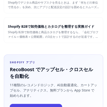
Shopifyでデジタル商品やサブスクを売るときは、まず「何をどの単位
で売るか」を決め、次にアプリと配送設定の設計を固めるとスムーズ
です。この記事では、ダウンロード販売・会員制・定期課金を始める
際につまずきやすいポイントを、Shopifyの仕様に沿って整理します。
Shopify B2Bで卸売価格とカタログを整理する実務ガイド
Shopify B2Bで卸売価格と商品カタログを整理するなら、「会社プロフ
ァイル＋価格表＋公開範囲」の3点セットで設計するのが近道です。こ
の記事では、実際にどのような単位で価格表を分けるか、SKUが増え
たときに破綻しないカタログ管理の考え方、移行時のつまずきポイン
トを現場目線でまとめます。
SHOPIFY アプリ
RecoBoost でアップセル・クロスセル
を自動化
11種類のレコメンドロジック、AI自動最適化、カートアッ
プセル、アナリティクス。無料プランから App Store で
始められます。