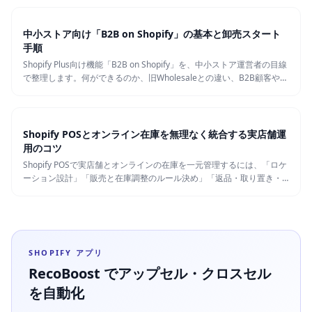
るための実務手順をステップごとに解説します。
中小ストア向け「B2B on Shopify」の基本と卸売スタート
手順
Shopify Plus向け機能「B2B on Shopify」を、中小ストア運営者の目線
で整理します。何ができるのか、旧Wholesaleとの違い、B2B顧客や価
格表・支払い条件の基本設計、少ない工数で始める卸売のステップを
実務レベルで解説します。RecoBoostをどう活用できるかも最後に触
れます。
Shopify POSとオンライン在庫を無理なく統合する実店舗運
用のコツ
Shopify POSで実店舗とオンラインの在庫を一元管理するには、「ロケ
ーション設計」「販売と在庫調整のルール決め」「返品・取り置き・
棚卸しの運用」が重要です。つまずきやすいポイントと、今日からで
きる設定・ルール例を具体的にまとめました。
SHOPIFY アプリ
RecoBoost でアップセル・クロスセル
を自動化