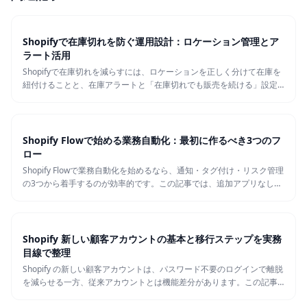
Shopifyで在庫切れを防ぐ運用設計：ロケーション管理とア
ラート活用
Shopifyで在庫切れを減らすには、ロケーションを正しく分けて在庫を
紐付けることと、在庫アラートと「在庫切れでも販売を続ける」設定
を組み合わせて運用することが重要です。この記事では、マルチロケ
ーション前提の在庫設計から、入荷待ち・取り寄せ商品の売り方、現
場でよくある失敗パターンまでを実務目線で整理します。
Shopify Flowで始める業務自動化：最初に作るべき3つのフ
ロー
Shopify Flowで業務自動化を始めるなら、通知・タグ付け・リスク管理
の3つから着手するのが効率的です。この記事では、追加アプリなしで
今すぐ使える「最初の3フロー」を、現場で実装できるレベルまで手順
と注意点込みで解説します。
Shopify 新しい顧客アカウントの基本と移行ステップを実務
目線で整理
Shopify の新しい顧客アカウントは、パスワード不要のログインで離脱
を減らせる一方、従来アカウントとは機能差分があります。この記事
では、違いとメリット・デメリットを整理しつつ、移行前チェックリ