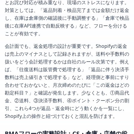
とお詫び対応が積み重なり、現場のストレスになります。
対策としては、「返品到着・検品完了までは金額だけ返金
し、在庫は倉庫側の確認後に手動調整する」「倉庫で検品
後に在庫API連携で自動反映する」など、フローを分ける
ことが有効です。
会計面でも、返金処理の設計が重要です。Shopifyの返金
は売上のマイナスとして記録されますが、送料や手数料の
扱いをどう会計処理するかは自社のルール次第です。例え
ば、「往復送料は販管費で処理する」「返品に伴う決済手
数料は売上値引きで処理する」など、経理側と事前にすり
合わせておかないと、月次締めのたびに「この返金はどの
勘定科目？」と確認が発生します。少なくとも、①商品代
金、②送料、③決済手数料、④ポイント・クーポン分の割
引、これら4つが返品・返金時にどう動くかを一覧にし、
Shopify上の操作と紐づけておくと混乱を防げます。
RMAフローの実務設計：CS・倉庫・店舗の役