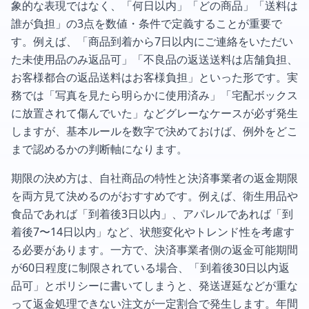
象的な表現ではなく、「何日以内」「どの商品」「送料は
誰が負担」の3点を数値・条件で定義することが重要で
す。例えば、「商品到着から7日以内にご連絡をいただい
た未使用品のみ返品可」「不良品の返送送料は店舗負担、
お客様都合の返品送料はお客様負担」といった形です。実
務では「写真を見たら明らかに使用済み」「宅配ボックス
に放置されて傷んでいた」などグレーなケースが必ず発生
しますが、基本ルールを数字で決めておけば、例外をどこ
まで認めるかの判断軸になります。
期限の決め方は、自社商品の特性と決済事業者の返金期限
を両方見て決めるのがおすすめです。例えば、衛生用品や
食品であれば「到着後3日以内」、アパレルであれば「到
着後7〜14日以内」など、状態変化やトレンド性を考慮す
る必要があります。一方で、決済事業者側の返金可能期間
が60日程度に制限されている場合、「到着後30日以内返
品可」とポリシーに書いてしまうと、発送遅延などが重な
って返金処理できない注文が一定割合で発生します。年間