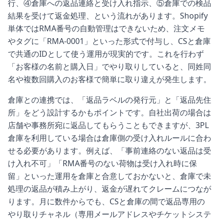
行、④倉庫への返品連絡と受け入れ指示、⑤倉庫での検品
結果を受けて返金処理、という流れがあります。Shopify
単体ではRMA番号の自動管理はできないため、注文メモ
やタグに「RMA-0001」といった形式で付与し、CSと倉庫
で共通のIDとして使う運用が現実的です。これを行わず
「お客様の名前と購入日」でやり取りしていると、同姓同
名や複数回購入のお客様で簡単に取り違えが発生します。
倉庫との連携では、「返品ラベルの発行元」と「返品先住
所」をどう設計するかもポイントです。自社出荷の場合は
店舗や事務所宛に返品してもらうこともできますが、3PL
倉庫を利用している場合は倉庫側の受け入れルールに合わ
せる必要があります。例えば、「事前連絡のない返品は受
け入れ不可」「RMA番号のない荷物は受け入れ時に保
留」といった運用を倉庫と合意しておかないと、倉庫で未
処理の返品が積み上がり、返金が遅れてクレームにつなが
ります。月に数件からでも、CSと倉庫の間で返品専用の
やり取りチャネル（専用メールアドレスやチケットシステ